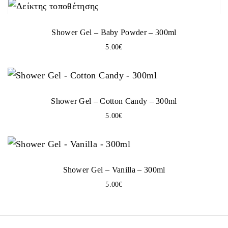
HYDROXIDE, SORBIC ACID, POLYQUATERNIUM-7,
CITRIC ACID, LAURETH-2, SODIUM BENZOATE,
POTASIUM SORBATE, CI 60730 / EXT. D&C VIOLET 2
Shower Gel – Baby Powder – 300ml
300ml
5.00
€
Shower Gel – Cotton Candy – 300ml
5.00
€
Shower Gel – Vanilla – 300ml
5.00
€